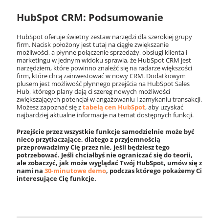
HubSpot CRM: Podsumowanie
HubSpot oferuje świetny zestaw narzędzi dla szerokiej grupy
firm. Nacisk położony jest tutaj na ciągłe zwiększanie
możliwości, a płynne połączenie sprzedaży, obsługi klienta i
marketingu w jednym widoku sprawia, że HubSpot CRM jest
narzędziem, które powinno znaleźć się na radarze większości
firm, które chcą zainwestować w nowy CRM. Dodatkowym
plusem jest możliwość płynnego przejścia na HubSpot Sales
Hub, którego plany dają ci szereg nowych możliwości
zwiększających potencjał w angażowaniu i zamykaniu transakcji.
Możesz zapoznać się z
tabelą cen HubSpot
, aby uzyskać
najbardziej aktualne informacje na temat dostępnych funkcji.
Przejście przez wszystkie funkcje samodzielnie może być
nieco przytłaczające, dlatego z przyjemnością
przeprowadzimy Cię przez nie, jeśli będziesz tego
potrzebować. Jeśli chciałbyś nie ograniczać się do teorii,
ale zobaczyć, jak może wyglądać Twój HubSpot, umów się z
nami na
30-minutowe demo
, podczas którego pokażemy Ci
interesujące Cię funkcje.