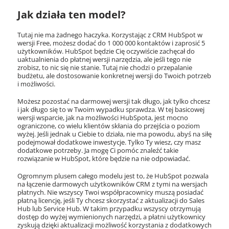
Jak działa ten model?
Tutaj nie ma żadnego haczyka. Korzystając z CRM HubSpot w
wersji Free, możesz dodać do 1 000 000 kontaktów i zaprosić 5
użytkowników. HubSpot będzie Cię oczywiście zachęcał do
uaktualnienia do płatnej wersji narzędzia, ale jeśli tego nie
zrobisz, to nic się nie stanie. Tutaj nie chodzi o przepalanie
budżetu, ale dostosowanie konkretnej wersji do Twoich potrzeb
i możliwości.
Możesz pozostać na darmowej wersji tak długo, jak tylko chcesz
i jak długo się to w Twoim wypadku sprawdza. W tej basicowej
wersji wsparcie, jak na możliwości HubSpota, jest mocno
ograniczone, co wielu klientów skłania do przejścia o poziom
wyżej. Jeśli jednak u Ciebie to działa, nie ma powodu, abyś na siłę
podejmował dodatkowe inwestycje. Tylko Ty wiesz, czy masz
dodatkowe potrzeby. Ja mogę Ci pomóc znaleźć takie
rozwiązanie w HubSpot, które będzie na nie odpowiadać.
Ogromnym plusem całego modelu jest to, że HubSpot pozwala
na łączenie darmowych użytkowników CRM z tymi na wersjach
płatnych. Nie wszyscy Twoi współpracownicy muszą posiadać
płatną licencję, jeśli Ty chcesz skorzystać z aktualizacji do Sales
Hub lub Service Hub. W takim przypadku wszyscy otrzymują
dostęp do wyżej wymienionych narzędzi, a płatni użytkownicy
zyskują dzięki aktualizacji możliwość korzystania z dodatkowych