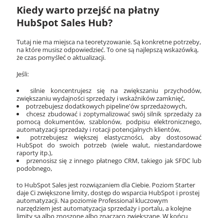
Kiedy warto przejść na płatny
HubSpot Sales Hub?
Tutaj nie ma miejsca na teoretyzowanie. Są konkretne potrzeby,
na które musisz odpowiedzieć. To one są najlepszą wskazówką,
że czas pomyśleć o aktualizacji.
Jeśli:
silnie koncentrujesz się na zwiększaniu przychodów,
zwiększaniu wydajności sprzedaży i wskaźników zamknięć,
potrzebujesz dodatkowych pipeline'ów sprzedażowych,
chcesz zbudować i zoptymalizować swój silnik sprzedaży za
pomocą dokumentów, szablonów, podpisu elektronicznego,
automatyzacji sprzedaży i rotacji potencjalnych klientów,
potrzebujesz większej elastyczności, aby dostosować
HubSpot do swoich potrzeb (wiele walut, niestandardowe
raporty itp.),
przenosisz się z innego płatnego CRM, takiego jak SFDC lub
podobnego,
to HubSpot Sales jest rozwiązaniem dla Ciebie. Poziom Starter
daje Ci zwiększone limity, dostęp do wsparcia HubSpot i prostej
automatyzacji. Na poziomie Professional kluczowym
narzędziem jest automatyzacja sprzedaży i portalu, a kolejne
limity są albo znoszone albo znacząco zwiększane. W końcu