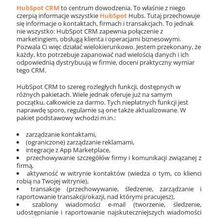
HubSpot CRM
to centrum dowodzenia. To właśnie z niego
czerpią informacje wszystkie
HubSpot
Hubs. Tutaj przechowuje
się informacje o kontaktach, firmach i transakcjach. To jednak
nie wszystko: HubSpot CRM zapewnia połączenie z
marketingiem, obsługą klienta i operacjami biznesowymi.
Pozwala Ci więc działać wielokierunkowo. Jestem przekonany, że
każdy, kto potrzebuje zapanować nad wielością danych i ich
odpowiednią dystrybuują w firmie, doceni praktyczny wymiar
tego CRM.
HubSpot CRM to szereg rozległych funkcji, dostępnych w
różnych pakietach. Wiele jednak oferuje już na samym
początku, całkowicie za darmo. Tych niepłatnych funkcji jest
naprawdę sporo, regularnie są one także aktualizowane. W
pakiet podstawowy wchodzi m.in.:
zarządzanie kontaktami,
(ograniczone) zarządzanie reklamami,
integracje z App Marketplace,
przechowywanie szczegółów firmy i komunikacji związanej z
firmą,
aktywność w witrynie kontaktów (wiedza o tym, co klienci
robią na Twojej witrynie),
transakcje (przechowywanie, śledzenie, zarządzanie i
raportowanie transakcji/okazji, nad którymi pracujesz),
szablony wiadomości e-mail (tworzenie, śledzenie,
udostępnianie i raportowanie najskuteczniejszych wiadomości