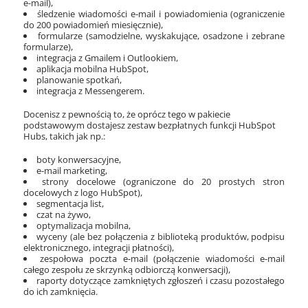
e-mail),
śledzenie wiadomości e-mail i powiadomienia (ograniczenie
do 200 powiadomień miesięcznie),
formularze (samodzielne, wyskakujące, osadzone i zebrane
formularze),
integracja z Gmailem i Outlookiem,
aplikacja mobilna HubSpot,
planowanie spotkań,
integracja z Messengerem.
Docenisz z pewnością to, że oprócz tego w pakiecie
podstawowym dostajesz zestaw bezpłatnych funkcji HubSpot
Hubs, takich jak np.:
boty konwersacyjne,
e-mail marketing,
strony docelowe (ograniczone do 20 prostych stron
docelowych z logo HubSpot),
segmentacja list,
czat na żywo,
optymalizacja mobilna,
wyceny (ale bez połączenia z biblioteką produktów, podpisu
elektronicznego, integracji płatności),
zespołowa poczta e-mail (połączenie wiadomości e-mail
całego zespołu ze skrzynką odbiorczą konwersacji),
raporty dotyczące zamkniętych zgłoszeń i czasu pozostałego
do ich zamknięcia.