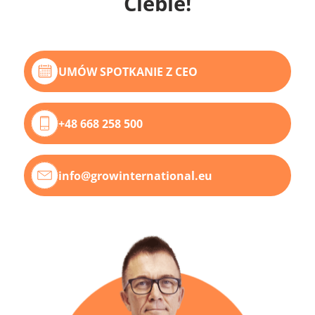
Ciebie!
UMÓW SPOTKANIE Z CEO
+48 668 258 500
info@growinternational.eu