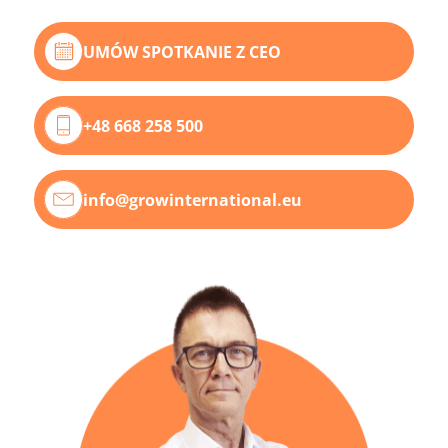
UMÓW SPOTKANIE Z CEO
+48 668 258 500
info@growinternational.eu