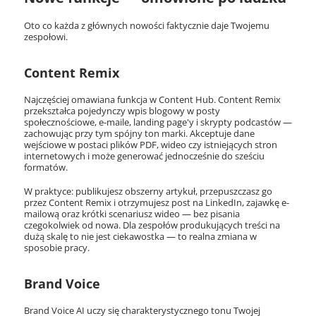
Oto co każda z głównych nowości faktycznie daje Twojemu
zespołowi.
Content Remix
Najczęściej omawiana funkcja w Content Hub. Content Remix
przekształca pojedynczy wpis blogowy w posty
społecznościowe, e-maile, landing page'y i skrypty podcastów —
zachowując przy tym spójny ton marki. Akceptuje dane
wejściowe w postaci plików PDF, wideo czy istniejących stron
internetowych i może generować jednocześnie do sześciu
formatów.
W praktyce: publikujesz obszerny artykuł, przepuszczasz go
przez Content Remix i otrzymujesz post na LinkedIn, zajawkę e-
mailową oraz krótki scenariusz wideo — bez pisania
czegokolwiek od nowa. Dla zespołów produkujących treści na
dużą skalę to nie jest ciekawostka — to realna zmiana w
sposobie pracy.
Brand Voice
Brand Voice AI uczy się charakterystycznego tonu Twojej