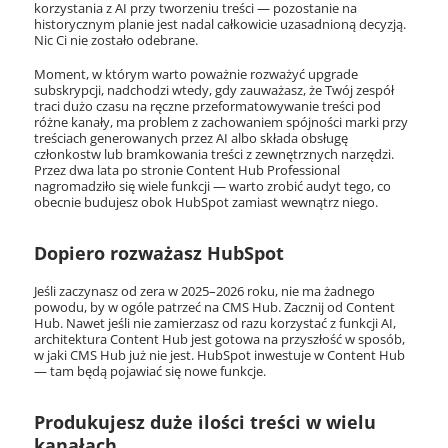
korzystania z AI przy tworzeniu treści — pozostanie na
historycznym planie jest nadal całkowicie uzasadnioną decyzją.
Nic Ci nie zostało odebrane.
Moment, w którym warto poważnie rozważyć upgrade
subskrypcji, nadchodzi wtedy, gdy zauważasz, że Twój zespół
traci dużo czasu na ręczne przeformatowywanie treści pod
różne kanały, ma problem z zachowaniem spójności marki przy
treściach generowanych przez AI albo składa obsługę
członkostw lub bramkowania treści z zewnętrznych narzędzi.
Przez dwa lata po stronie Content Hub Professional
nagromadziło się wiele funkcji — warto zrobić audyt tego, co
obecnie budujesz obok HubSpot zamiast wewnątrz niego.
Dopiero rozważasz HubSpot
Jeśli zaczynasz od zera w 2025–2026 roku, nie ma żadnego
powodu, by w ogóle patrzeć na CMS Hub. Zacznij od Content
Hub. Nawet jeśli nie zamierzasz od razu korzystać z funkcji AI,
architektura Content Hub jest gotowa na przyszłość w sposób,
w jaki CMS Hub już nie jest. HubSpot inwestuje w Content Hub
— tam będą pojawiać się nowe funkcje.
Produkujesz duże ilości treści w wielu
kanałach