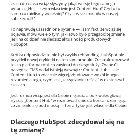
czasu do czasu wciąż słyszymy jakąś wersję tego samego
pytania: „Hej — czym właściwie jest Content Hub? Czy to to
samo co mieliśmy wcześniej? Czy coś się zmieniło w naszej
subskrypcji?"
To naprawdę uzasadnione pytanie — i sam fakt, że wciąż się
pojawia, mówi wiele o tym, jak łatwo było przegapić tę zmianę,
jeśli na co dzień nie śledzisz aktualności produktowych
HubSpot.
Krótka odpowiedź: to nie był zwykły rebranding. HubSpot nie
przykleił nowej etykietki na ten sam produkt. Zrestrukturyzował
to, co platforma robi, co zawiera i do czego służy. Znane Ci
narzędzia CMS nadal istnieją wewnątrz Content Hub — ale
Content Hub to znacznie więcej, zbudowane wokół innego
rozumienia tego, czym jest „zarządzanie treścią" w dzisiejszych
czasach.
Jeśli różnica wciąż jest dla Ciebie niejasna albo kiwałeś głową
słysząc „Content Hub" w rozmowach, nie do końca rozumiejąc,
co zmieniło się pod maską — ten artykuł jest właśnie dla Ciebie.
Dlaczego HubSpot zdecydował się na
tę zmianę?