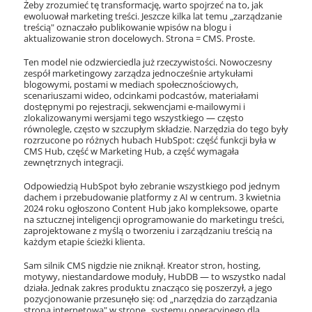
Żeby zrozumieć tę transformację, warto spojrzeć na to, jak
ewoluował marketing treści. Jeszcze kilka lat temu „zarządzanie
treścią" oznaczało publikowanie wpisów na blogu i
aktualizowanie stron docelowych. Strona = CMS. Proste.
Ten model nie odzwierciedla już rzeczywistości. Nowoczesny
zespół marketingowy zarządza jednocześnie artykułami
blogowymi, postami w mediach społecznościowych,
scenariuszami wideo, odcinkami podcastów, materiałami
dostępnymi po rejestracji, sekwencjami e-mailowymi i
zlokalizowanymi wersjami tego wszystkiego — często
równolegle, często w szczupłym składzie. Narzędzia do tego były
rozrzucone po różnych hubach HubSpot: część funkcji była w
CMS Hub, część w Marketing Hub, a część wymagała
zewnętrznych integracji.
Odpowiedzią HubSpot było zebranie wszystkiego pod jednym
dachem i przebudowanie platformy z AI w centrum. 3 kwietnia
2024 roku ogłoszono Content Hub jako kompleksowe, oparte
na sztucznej inteligencji oprogramowanie do marketingu treści,
zaprojektowane z myślą o tworzeniu i zarządzaniu treścią na
każdym etapie ścieżki klienta.
Sam silnik CMS nigdzie nie zniknął. Kreator stron, hosting,
motywy, niestandardowe moduły, HubDB — to wszystko nadal
działa. Jednak zakres produktu znacząco się poszerzył, a jego
pozycjonowanie przesunęło się: od „narzędzia do zarządzania
stroną internetową" w stronę „systemu operacyjnego dla