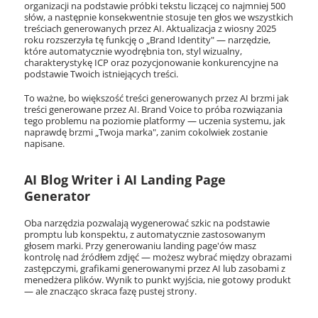
organizacji na podstawie próbki tekstu liczącej co najmniej 500
słów, a następnie konsekwentnie stosuje ten głos we wszystkich
treściach generowanych przez AI. Aktualizacja z wiosny 2025
roku rozszerzyła tę funkcję o „Brand Identity" — narzędzie,
które automatycznie wyodrębnia ton, styl wizualny,
charakterystykę ICP oraz pozycjonowanie konkurencyjne na
podstawie Twoich istniejących treści.
To ważne, bo większość treści generowanych przez AI brzmi jak
treści generowane przez AI. Brand Voice to próba rozwiązania
tego problemu na poziomie platformy — uczenia systemu, jak
naprawdę brzmi „Twoja marka", zanim cokolwiek zostanie
napisane.
AI Blog Writer i AI Landing Page
Generator
Oba narzędzia pozwalają wygenerować szkic na podstawie
promptu lub konspektu, z automatycznie zastosowanym
głosem marki. Przy generowaniu landing page'ów masz
kontrolę nad źródłem zdjęć — możesz wybrać między obrazami
zastępczymi, grafikami generowanymi przez AI lub zasobami z
menedżera plików. Wynik to punkt wyjścia, nie gotowy produkt
— ale znacząco skraca fazę pustej strony.