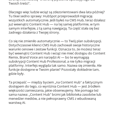
Twoich treści".
Dlaczego więc ludzie wciąż są zdezorientowani dwa lata później?
Tu tkwi sedno sprawy: HubSpot przeprowadził migrację
wszystkich automatycznie. Jeśli byłeś na CMS Hub, teraz działasz
już wewnątrz Content Hub — na tej samej platformie, w tym
samym interfejsie, z tą samą nawigacją. Ta część stała się bez
żadnego działania z Twojej strony.
Co się nie zmieniło automatycznie — to Twój plan subskrypcji.
Dotychczasowi klienci CMS Hub zachowali swoje historyczne
warunki cenowe i zestaw funkcji. Oznacza to, że możesz teraz
być wewnątrz Content Hub i wciąż nie mieć dostępu do Content
Remix, Brand Voice ani narzędzi AI — bo te wymagają
subskrypcji Content Hub Professional, a nie tylko migracji
platformy. Interfejs wygląda tak samo. Nazwa się zmieniła. Ale
funkcje dostępne w Twoim planie? Pozostały dokładnie tam,
gdzie były.
Ta przepaść — między byciem „na Content Hub" a faktycznym
dostępem do tego, co wyróżnia Content Hub — jest źródłem
większości zamieszania, jakie obserwujemy. Nie pomaga też
sama nazwa: „Content Hub" brzmi jak biblioteka zasobów lub
menedżer mediów, a nie pełnoprawny CMS z wbudowaną
warstwą AI.