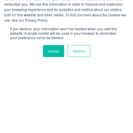
remember you. We use this information in order to improve and customize
your browsing experience and for analytics and metrics about our visitors
Telefon
*
both on this website and other media. To find out more about the cookies we
use, see our Privacy Policy.
If you decline, your information won’t be tracked when you visit this
Stanowisko
website. A single cookie will be used in your browser to remember
your preference not to be tracked.
Accept
Decline
DEMO HubSpot
Jaki temat Cię interesuje?
Wyrażam zgodę na przetwarzanie danych wskazanych w formularzu przez
*
GROW POLAND Sp. z o. o. w celach marketingowych.