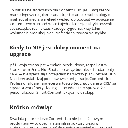
To naturalne środowisko dla Content Hub. Jeśli Twój zespół
marketingowy regularnie adaptuje te same treści na blog, e-
mail, social media, a niekiedy wideo lub podcast — połączenie
Content Remix, Brand Voice i ujednoliconej analityki pozwoli
zaoszczędzić realny czas każdego tygodnia. Przy takim
wolumenie produkcji plan Professional zwraca się szybko.
Kiedy to NIE jest dobry moment na
upgrade
Jeśli Twoja strona jest w trakcie przebudowy, zespół jest w
środku wdrożenia HubSpot albo wciąż budujecie fundamenty
CRM — nie spiesz się z przejściem na wyższy plan Content Hub.
Najpierw ustabilizuj podstawową konfigurację. Content Hub
Professional daje najwięcej wartości wtedy, gdy dane w CRM są
czyste, a workflow'y działają — bo właśnie to sprawia, że
personalizacja i Smart Content faktycznie działają.
Krótko mówiąc
Dwa lata po premierze Content Hub nie jest już nowym
produktem — to obecny stan infrastruktury treści w
HubSpocie. Jeśli nie wróciłeś do swoich ustawień od czasu tej