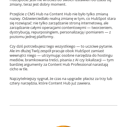
zmiany, teraz jest dobry moment.
Przejście z CMS Hub na Content Hub nie było tylko zmianą
nazwy. Odzwierciedlało realną zmianę w tym, co HubSpot stara
się rozwiązać: nie tylko zarządzanie stroną internetową, ale
zarządzanie całymi operacjami contentowymi — tworzeniem,
dystrybucją, repurposingiem, personalizacją i pomiarem — z
poziomu jednej platformy.
Czy dziś potrzebujesz tego wszystkiego — to uczciwe pytanie.
Ale im dłużej Twój zespół pracuje obok HubSpot zamiast
wewnątrz niego — utrzymując osobne narzędzia do hostingu
mediów, bramkowania treści, pisania z AI czy lokalizacji — tym
bardziej argumenty za Content Hub Professional narastają
cicho w tle.
Najczytelniejszy sygnał, że czas na upgrade: płacisz za trzy lub
cztery narzędzia, które Content Hub już zawiera.