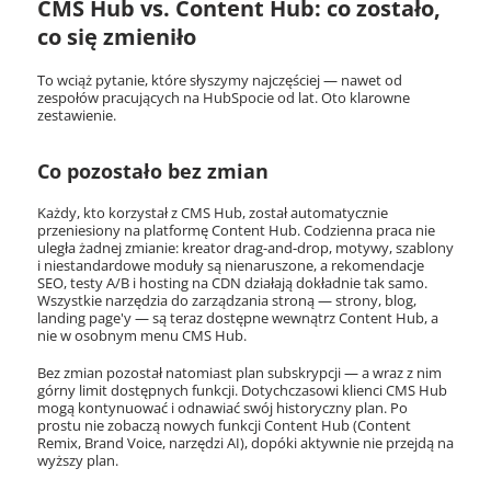
CMS Hub vs. Content Hub: co zostało,
co się zmieniło
To wciąż pytanie, które słyszymy najczęściej — nawet od
zespołów pracujących na HubSpocie od lat. Oto klarowne
zestawienie.
Co pozostało bez zmian
Każdy, kto korzystał z CMS Hub, został automatycznie
przeniesiony na platformę Content Hub. Codzienna praca nie
uległa żadnej zmianie: kreator drag-and-drop, motywy, szablony
i niestandardowe moduły są nienaruszone, a rekomendacje
SEO, testy A/B i hosting na CDN działają dokładnie tak samo.
Wszystkie narzędzia do zarządzania stroną — strony, blog,
landing page'y — są teraz dostępne wewnątrz Content Hub, a
nie w osobnym menu CMS Hub.
Bez zmian pozostał natomiast plan subskrypcji — a wraz z nim
górny limit dostępnych funkcji. Dotychczasowi klienci CMS Hub
mogą kontynuować i odnawiać swój historyczny plan. Po
prostu nie zobaczą nowych funkcji Content Hub (Content
Remix, Brand Voice, narzędzi AI), dopóki aktywnie nie przejdą na
wyższy plan.