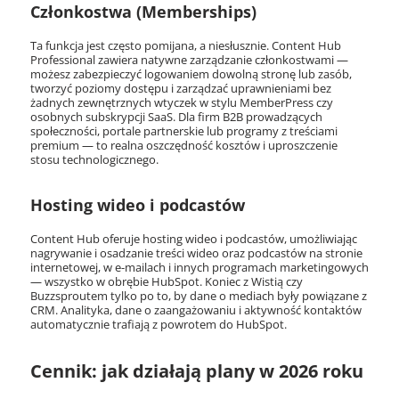
Członkostwa (Memberships)
Ta funkcja jest często pomijana, a niesłusznie. Content Hub
Professional zawiera natywne zarządzanie członkostwami —
możesz zabezpieczyć logowaniem dowolną stronę lub zasób,
tworzyć poziomy dostępu i zarządzać uprawnieniami bez
żadnych zewnętrznych wtyczek w stylu MemberPress czy
osobnych subskrypcji SaaS. Dla firm B2B prowadzących
społeczności, portale partnerskie lub programy z treściami
premium — to realna oszczędność kosztów i uproszczenie
stosu technologicznego.
Hosting wideo i podcastów
Content Hub oferuje hosting wideo i podcastów, umożliwiając
nagrywanie i osadzanie treści wideo oraz podcastów na stronie
internetowej, w e-mailach i innych programach marketingowych
— wszystko w obrębie HubSpot. Koniec z Wistią czy
Buzzsproutem tylko po to, by dane o mediach były powiązane z
CRM. Analityka, dane o zaangażowaniu i aktywność kontaktów
automatycznie trafiają z powrotem do HubSpot.
Cennik: jak działają plany w 2026 roku