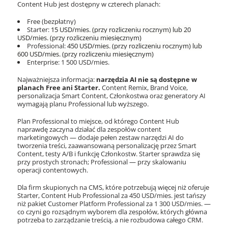
Content Hub jest dostępny w czterech planach:
Free (bezpłatny)
Starter:
15 USD/mies. (przy rozliczeniu rocznym) lub 20
USD/mies. (przy rozliczeniu miesięcznym)
Professional:
450 USD/mies. (przy rozliczeniu rocznym) lub
600 USD/mies. (przy rozliczeniu miesięcznym)
Enterprise: 1 500 USD/mies.
Najważniejsza informacja:
narzędzia AI nie są dostępne w
planach Free ani Starter.
Content Remix, Brand Voice,
personalizacja Smart Content, Członkostwa oraz generatory AI
wymagają planu Professional lub wyższego.
Plan Professional to miejsce, od którego Content Hub
naprawdę zaczyna działać dla zespołów content
marketingowych — dodaje pełen zestaw narzędzi AI do
tworzenia treści, zaawansowaną personalizację przez Smart
Content, testy A/B i funkcję Członkostw. Starter sprawdza się
przy prostych stronach; Professional — przy skalowaniu
operacji contentowych.
Dla firm skupionych na CMS, które potrzebują więcej niż oferuje
Starter, Content Hub Professional za 450 USD/mies. jest tańszy
niż pakiet Customer Platform Professional za 1 300 USD/mies. —
co czyni go rozsądnym wyborem dla zespołów, których główna
potrzeba to zarządzanie treścią, a nie rozbudowa całego CRM.