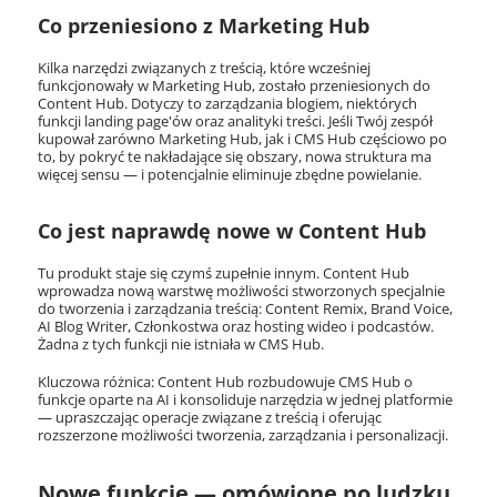
Co przeniesiono z Marketing Hub
Kilka narzędzi związanych z treścią, które wcześniej
funkcjonowały w Marketing Hub, zostało przeniesionych do
Content Hub. Dotyczy to zarządzania blogiem, niektórych
funkcji landing page'ów oraz analityki treści. Jeśli Twój zespół
kupował zarówno Marketing Hub, jak i CMS Hub częściowo po
to, by pokryć te nakładające się obszary, nowa struktura ma
więcej sensu — i potencjalnie eliminuje zbędne powielanie.
Co jest naprawdę nowe w Content Hub
Tu produkt staje się czymś zupełnie innym. Content Hub
wprowadza nową warstwę możliwości stworzonych specjalnie
do tworzenia i zarządzania treścią: Content Remix, Brand Voice,
AI Blog Writer, Członkostwa oraz hosting wideo i podcastów.
Żadna z tych funkcji nie istniała w CMS Hub.
Kluczowa różnica: Content Hub rozbudowuje CMS Hub o
funkcje oparte na AI i konsoliduje narzędzia w jednej platformie
— upraszczając operacje związane z treścią i oferując
rozszerzone możliwości tworzenia, zarządzania i personalizacji.
Nowe funkcje — omówione po ludzku