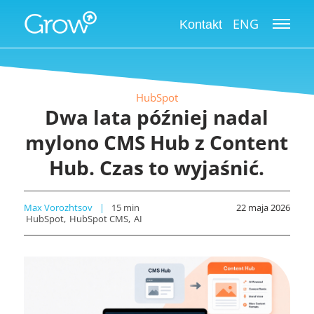
ENG
Kontakt
HubSpot
Dwa lata później nadal
mylono CMS Hub z Content
Hub. Czas to wyjaśnić.
Max Vorozhtsov
15
min
22 maja 2026
HubSpot
HubSpot CMS
AI