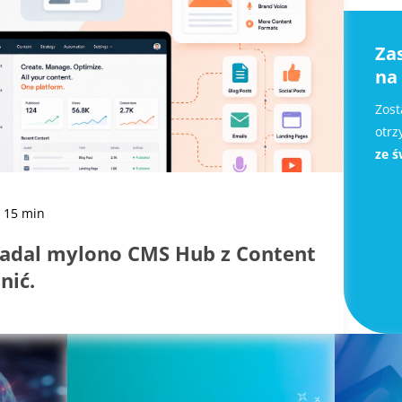
Za
na
Zost
otr
ze ś
: 15 min
nadal mylono CMS Hub z Content
nić.