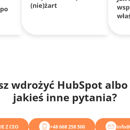
(nie)żart
wsp
 po
wła
sz wdrożyć HubSpot albo
jakieś inne pytania?
E Z CEO
+48 668 258 500
info@