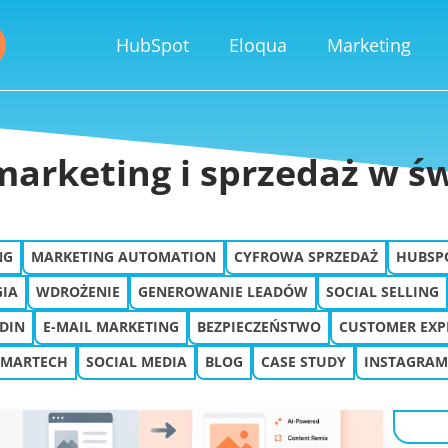
HubSpot
Eloqua
Marketing
arketing i sprzedaż w świ
NG
MARKETING AUTOMATION
CYFROWA SPRZEDAŻ
HUBSP
GIA
WDROŻENIE
GENEROWANIE LEADÓW
SOCIAL SELLING
DIN
E-MAIL MARKETING
BEZPIECZEŃSTWO
CUSTOMER EXP
MARTECH
SOCIAL MEDIA
BLOG
CASE STUDY
INSTAGRAM