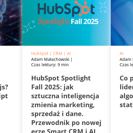
HubSpot
CRM
AI
AI
Adam Małachowski
Adam 
Czas lektury: 9 min
Czas l
HubSpot Spotlight
Co 
js?
Fall 2025: jak
lide
ipt
sztuczna inteligencja
alg
zmienia marketing,
sta
sprzedaż i dane.
Przewodnik po nowej
erze Smart CRM i AI