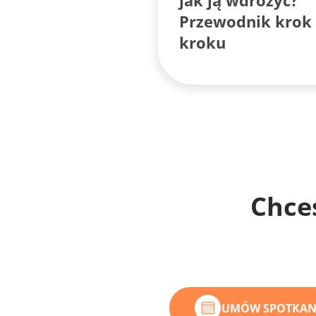
jak ją wdrożyć?
Przewodnik krok
kroku
Chce
UMÓW SPOTKANI