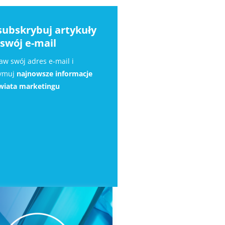
subskrybuj artykuły
 swój e-mail
aw swój adres e-mail i
zymuj
najnowsze informacje
wiata marketingu