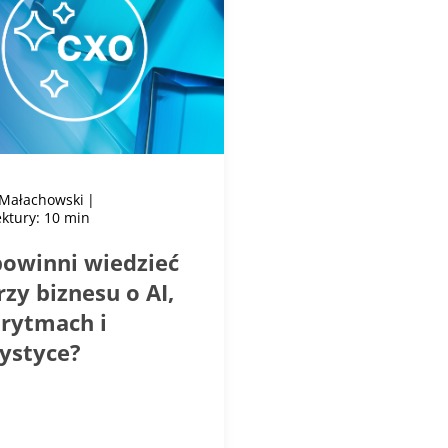
Małachowski
ektury: 10 min
powinni wiedzieć
rzy biznesu o AI,
orytmach i
tystyce?