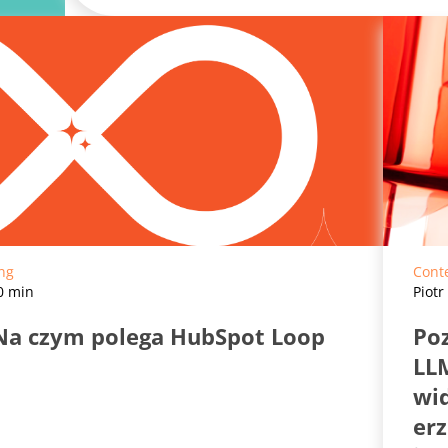
ing
Cont
10 min
Piotr
. Na czym polega HubSpot Loop
Po
LLM
wi
erz