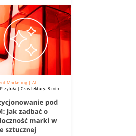
ent Marketing
AI
 Przytuła
Czas lektury: 3 min
zycjonowanie pod
: Jak zadbać o
doczność marki w
e sztucznej