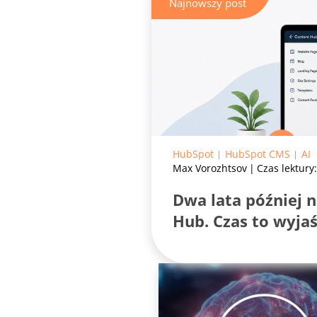
Najnowszy post
HubSpot
HubSpot CMS
AI
Max Vorozhtsov
Czas lektury
Dwa lata później 
Hub. Czas to wyjaś