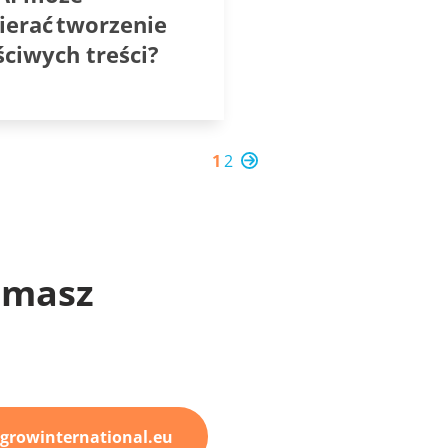
ierać tworzenie
ściwych treści?
1
2
 masz
growinternational.eu