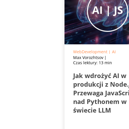
WebDevelopment
AI
Max Vorozhtsov
Czas lektury: 13 min
Jak wdrożyć AI w
produkcji z Node.
Przewaga JavaScr
nad Pythonem w
świecie LLM