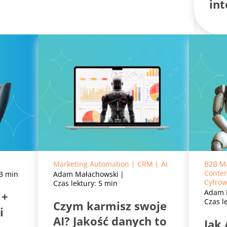
int
Marketing Automation
CRM
AI
B2B M
Conten
 3 min
Adam Małachowski
Cyfro
Czas lektury: 5 min
Adam 
 +
Czas l
Czym karmisz swoje
i
AI? Jakość danych to
Jak