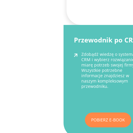
Przewodnik po C
Zdobądź wiedzę o system
CRM i wybierz rozwiązani
miarę potrzeb swojej firm
Wszystkie potrzebne
informacje znajdziesz w
naszym kompleksowym
przewodniku.
POBIERZ E-BOOK