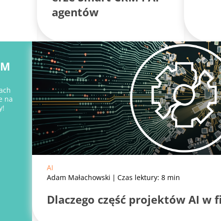
agentów
RM
ach
e na
y!
AI
Adam Małachowski
Czas lektury: 8 min
Dlaczego część projektów AI w 