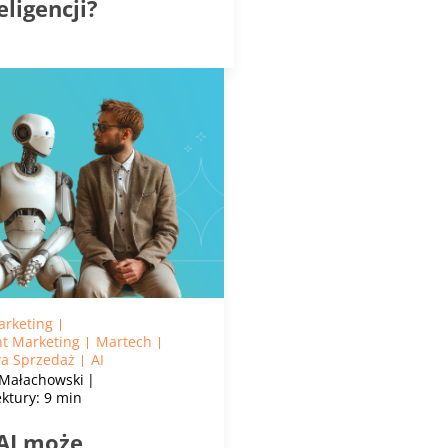
eligencji?
arketing
t Marketing
Martech
wa Sprzedaż
AI
Małachowski
ektury: 9 min
 AI może