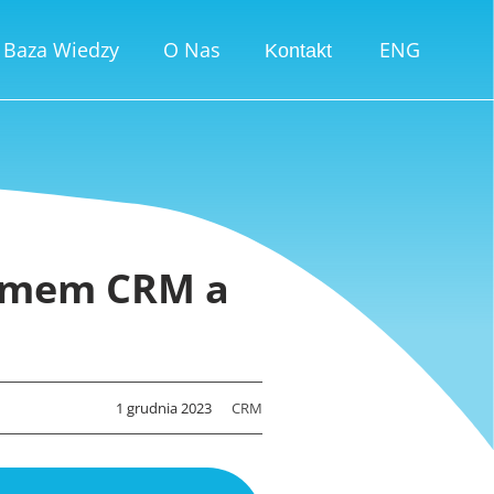
Baza Wiedzy
O Nas
ENG
Kontakt
temem CRM a
1 grudnia 2023
CRM