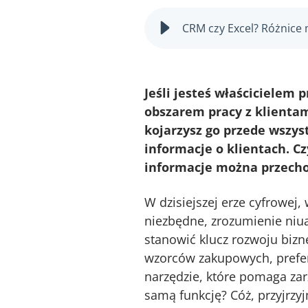
CRM czy Excel? Różnice
Jeśli jesteś właścicielem
obszarem pracy z klienta
kojarzysz go przede wszy
informacje o klientach. 
informacje można przecho
W dzisiejszej erze cyfrowej,
niezbędne, zrozumienie ni
stanowić klucz rozwoju bizn
wzorców zakupowych, prefere
narzędzie, które pomaga zar
samą funkcję? Cóż, przyjrzyjm