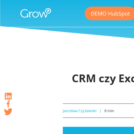
DEMO HubSpot
CRM czy Ex
Jarosław Czyżewski
8
min