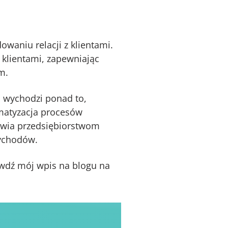
owaniu relacji z klientami.
 klientami, zapewniając
m.
M wychodzi ponad to,
omatyzacja procesów
liwia przedsiębiorstwom
zychodów.
awdź mój wpis na blogu na