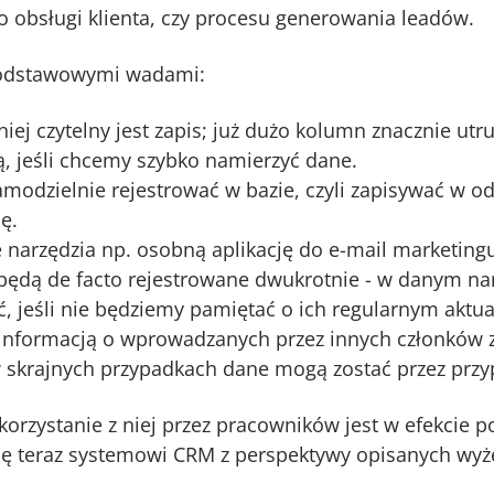
 obsługi klienta, czy procesu generowania leadów.
podstawowymi wadami:
ej czytelny jest zapis; już dużo kolumn znacznie utru
, jeśli chcemy szybko namierzyć dane.
amodzielnie rejestrować w bazie, czyli zapisywać w o
ę.
e narzędzia np. osobną aplikację do e-mail marketingu
 będą de facto rejestrowane dwukrotnie - w danym nar
ć, jeśli nie będziemy pamiętać o ich regularnym aktu
informacją o wprowadzanych przez innych członków 
w skrajnych przypadkach dane mogą zostać przez pr
 korzystanie z niej przez pracowników jest w efekcie 
się teraz systemowi CRM z perspektywy opisanych wyż