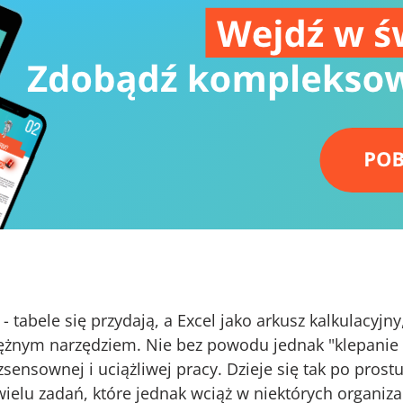
 tabele się przydają, a Excel jako arkusz kalkulacyj
tężnym narzędziem. Nie bez powodu jednak "klepanie E
sownej i uciążliwej pracy. Dzieje się tak po prostu d
ielu zadań, które jednak wciąż w niektórych organi