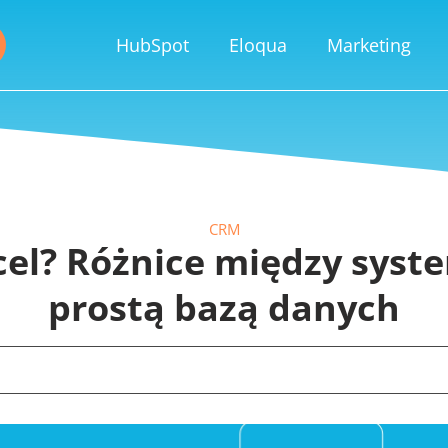
HubSpot
Eloqua
Marketing
CRM
cel? Różnice między sys
prostą bazą danych