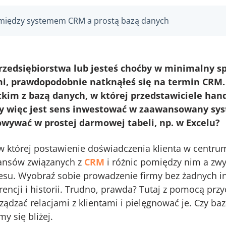
 między systemem CRM a prostą bazą danych
 przedsiębiorstwa lub jesteś choćby w minimalny s
mi, prawdopodobnie natknąłeś się na termin CRM
stkim z bazą danych, w której przedstawiciele h
Czy więc jest sens inwestować w zaawansowany sy
wywać w prostej darmowej tabeli, np. w Excelu?
 w której postawienie doświadczenia klienta w centrum
uansów związanych z
CRM
i różnic pomiędzy nim a zw
esu. Wyobraź sobie prowadzenie firmy bez żadnych in
ncji i historii. Trudno, prawda? Tutaj z pomocą prz
ządzać relacjami z klientami i pielęgnować je. Czy ba
y się bliżej.