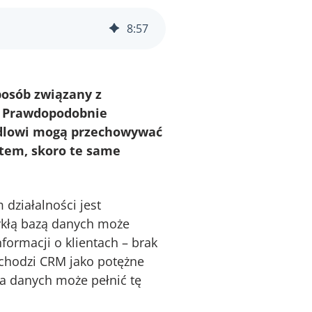
8
:
57
posób związany z
. Prawdopodobnie
andlowi mogą przechowywać
stem, skoro te same
 działalności jest
ykłą bazą danych może
formacji o klientach – brak
ychodzi CRM jako potężne
za danych może pełnić tę