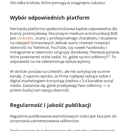
Oto kilka kroków, które pomogą w osiągnięciu sukcesu.
Wybór odpowiednich platform
Nie każda platforma społecznościowa będzie odpowiednia dla
branży przemysłowej. Kluczowym medium w komunikacji B2B
jest
LinkedIn
, znany z profesjonalnego charakteru i skupienia
na relacjach biznesowych. Jednak warto również rozważyć
obecność na Twitterze, YouTube, czy nawet Facebooku i
Instagramie w zależności od grupy docelowej. Pierwsze pytanie,
które powinieneś sobie zadać, to „gdzie są moi odbiorcy?”. To
odpowiedź na nie zdeterminuje dalsze wybory.
W skrócie: postaw na LinkedIn, ale nie zamykaj się na inne
kanały. Z raportu wynika, że firmy najlepiej radzące sobie z
digital marketingiem korzystają średnio z
3-4 kanałów social
media.
Zastanów się, gdzie przebywają Twoi odbiorcy — a
potem buduj tam swoją obecność.
Regularność i jakość publikacji
Regularne publikowanie wartościowych treści jest kluczem do
utrzymania zainteresowania odbiorców.
Treści powinny być dopasowane do potrzeb i zainteresowań