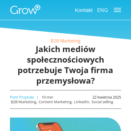
ENG
Kontakt
B2B Marketing
Jakich mediów
społecznościowych
potrzebuje Twoja firma
przemysłowa?
Piotr Przytuła
10
min
22 kwietnia 2025
B2B Marketing
Content Marketing
LinkedIn
Social selling