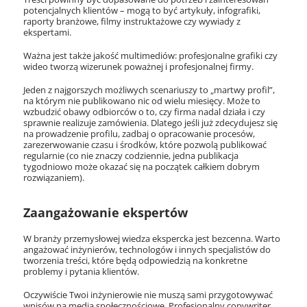
potencjalnych klientów – mogą to być artykuły, infografiki,
raporty branżowe, filmy instruktażowe czy wywiady z
ekspertami.
Ważna jest także jakość multimediów: profesjonalne grafiki czy
wideo tworzą wizerunek poważnej i profesjonalnej firmy.
Jeden z najgorszych możliwych scenariuszy to „martwy profil”,
na którym nie publikowano nic od wielu miesięcy. Może to
wzbudzić obawy odbiorców o to, czy firma nadal działa i czy
sprawnie realizuje zamówienia. Dlatego jeśli już zdecydujesz się
na prowadzenie profilu, zadbaj o opracowanie procesów,
zarezerwowanie czasu i środków, które pozwolą publikować
regularnie (co nie znaczy codziennie, jedna publikacja
tygodniowo może okazać się na początek całkiem dobrym
rozwiązaniem).
Zaangażowanie ekspertów
W branży przemysłowej wiedza ekspercka jest bezcenna. Warto
angażować inżynierów, technologów i innych specjalistów do
tworzenia treści, które będą odpowiedzią na konkretne
problemy i pytania klientów.
Oczywiście Twoi inżynierowie nie muszą sami przygotowywać
wpisów na media społecznościowe. Profesjonalny copywriter,