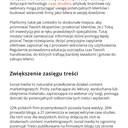
dotyczące technologii,
case studies
, artykuły branżowe czy
webinary mogą przyciągać uwagę potencjalnych klientów i
budować wizerunek firmy jako lidera w swojej dziedzinie.
Platformy takie jak LinkedIn to doskonałe miejsce, aby
promować Twoich ekspertów i przekonać klientów, że z Tobą
ich inwestycja jest w ręku prawdziwych specjalistów. Tutaj
możesz także zamieszczać informacje, które pomogą lepiej
poznać Twoje rozwiązania, złożyć precyzyjne zapytanie
ofertowe, zapoznać się z procesem wdrożenia czy użytkowania.
Regularnie prowadzona edukacja oszczędza czas Twoich
handlowców, do których trafiają bardziej świadomi i gotowi do
zakupu klienci.
Zwiększenie zasięgu treści
Social media to naturalne przedłużenie działań content
marketingowych. Posty zachęcające do lektury, wysłuchania lub
obejrzenia materiału, zapraszające na webinar czy targi, pomogą
dotrzeć do potencjalnych odbiorców tych treści i wydarzeń.
22% polskich firm przemysłowych posiada bazę wiedzy, 26%
prowadzi bloga, a 21 zamieszcza w swojej witrynie case studies.
Dla nich oraz dla wszystkich, którzy dołączą do nich w
działaniach content marketingowych, social media to ogromny
potencjał. Treści publikowane na firmowym blogu czy stronie