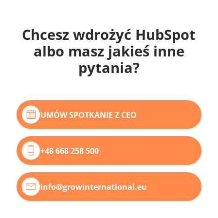
Chcesz wdrożyć HubSpot
albo masz jakieś inne
pytania?
UMÓW SPOTKANIE Z CEO
+48 668 258 500
info@growinternational.eu