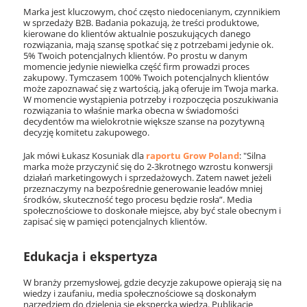
Marka jest kluczowym, choć często niedocenianym, czynnikiem
w sprzedaży B2B. Badania pokazują, że treści produktowe,
kierowane do klientów aktualnie poszukujących danego
rozwiązania, mają szansę spotkać się z potrzebami jedynie ok.
5% Twoich potencjalnych klientów. Po prostu w danym
momencie jedynie niewielka część firm prowadzi proces
zakupowy. Tymczasem 100% Twoich potencjalnych klientów
może zapoznawać się z wartością, jaką oferuje im Twoja marka.
W momencie wystąpienia potrzeby i rozpoczęcia poszukiwania
rozwiązania to właśnie marka obecna w świadomości
decydentów ma wielokrotnie większe szanse na pozytywną
decyzję komitetu zakupowego.
Jak mówi Łukasz Kosuniak dla
raportu Grow Poland
: "Silna
marka może przyczynić się do 2-3krotnego wzrostu konwersji
działań marketingowych i sprzedażowych. Zatem nawet jeżeli
przeznaczymy na bezpośrednie generowanie leadów mniej
środków, skuteczność tego procesu będzie rosła”. Media
społecznościowe to doskonałe miejsce, aby być stale obecnym i
zapisać się w pamięci potencjalnych klientów.
Edukacja i ekspertyza
W branży przemysłowej, gdzie decyzje zakupowe opierają się na
wiedzy i zaufaniu, media społecznościowe są doskonałym
narzędziem do dzielenia się ekspercką wiedzą. Publikacje