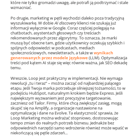
które nie tylko gromadzi uwagę, ale potrafi ją podtrzymać i stale
wzmacniać.
Po drugie, marketing w pętli wychodzi daleko poza tradycyjną
wyszukiwarkę. W dobie
AI discovery
klienci nie szukają już
informacji wyłącznie w Google. Coraz częściej polegają na
chatbotach, asystentach głosowych czy treściach
rekomendowanych przez algorytmy. To oznacza, że marki
muszą być obecne tam, gdzie użytkownicy oczekują szybkich i
spójnych odpowiedzi: w podcastach, mediach
społecznościowych, newsletterach, a także w
wynikach
generowanych przez modele językowe
(LLM). Optymalizacja
treści pod kątem AI staje się więc równie ważna, jak SEO dekadę
temu.
Wreszcie, Loop jest praktyczny w implementacji. Nie wymaga
rewolucji „tu i teraz” – można zacząć od najbardziej palącego
etapu. Jeśli Twoja marka potrzebuje silniejszej tożsamości, to w
podejściu HubSpot, naturalnym krokiem będzie Express. Jeśli
największym wyzwaniem jest precyzyjne targetowanie,
zaczniesz od Tailor. Firmy, które chcą zwiększyć zasięg, mogą
skupić się na Amplify, a organizacje nastawione na
optymalizację i dane na Evolve. Ta elastyczność sprawia, że
Loop Marketing można wdrażać stopniowo, dostosowując
tempo zmian do realnych potrzeb biznesu. Jednakże bez
odpowiednich narzędzi samo wdrożenie również może wpaść w
niekończącą się pętle zdarzeń...