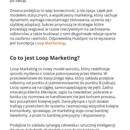
po zakup.
Zmiana podejścia to więc konieczność, a nie opcja. Lejek jest
modelem statycznym, a współczesny marketing, który cechuje
dynamizm, wymaga nieustannego testowania, uczenia się i
szybkiej adaptacji. Sukces przynoszą te strategie, które
pozwalają reagować w czasie rzeczywistym na zachowania
odbiorców, a także budować z nimi długotrwałe relacje oparte
na zaufaniu i wartości. Odpowiedzią HubSpot na te wyzwania
jest koncepcja
Loop Marketing
.
Co to jest Loop Marketing?
Loop Marketing to nowy model wzrostu, który redefiniuje
sposób myślenia o ścieżce pokonywanej przez klienta. W
przeciwieństwie do klasycznego lejka, który zakłada przejście
odbiorcy od punktu A (zainteresowanie) do punktu B (zakup),
Loop opiera się na ciągłej, samonapędzającej się pętli. Żadna
interakcja klienta: kliknięcie, zapis na newsletter, pobranie e-
booka czy rozmowa ze handlowcem nie jest końcem procesu,
lecz początkiem kolejnej pętli. Dane płynące z tych działań
trafiają z powrotem do systemu i wzmacniają wszystkie kolejne
komunikaty, sprawiając, że marketing staje coraz bardziej
świadomy, a przez to bardziej precyzyjny i dopasowany.
Podejście to zakłada synergię człowieka i sztucznej inteligencji
(Human-AI hybrid). W modelu Loop AI nie zastępuje