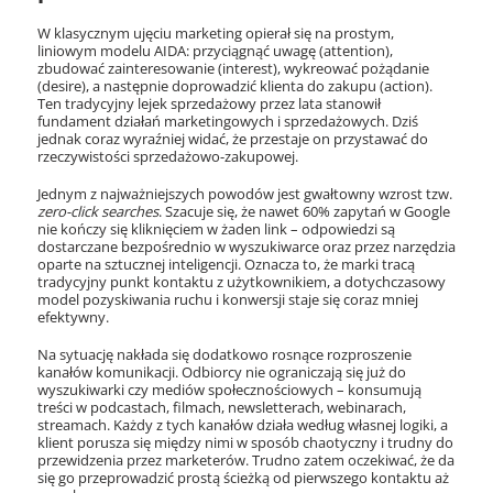
W klasycznym ujęciu marketing opierał się na prostym,
liniowym modelu AIDA: przyciągnąć uwagę (attention),
zbudować zainteresowanie (interest), wykreować pożądanie
(desire), a następnie doprowadzić klienta do zakupu (action).
Ten tradycyjny lejek sprzedażowy przez lata stanowił
fundament działań marketingowych i sprzedażowych. Dziś
jednak coraz wyraźniej widać, że przestaje on przystawać do
rzeczywistości sprzedażowo-zakupowej.
Jednym z najważniejszych powodów jest gwałtowny wzrost tzw.
zero-click searches
. Szacuje się, że nawet 60% zapytań w Google
nie kończy się kliknięciem w żaden link – odpowiedzi są
dostarczane bezpośrednio w wyszukiwarce oraz przez narzędzia
oparte na sztucznej inteligencji. Oznacza to, że marki tracą
tradycyjny punkt kontaktu z użytkownikiem, a dotychczasowy
model pozyskiwania ruchu i konwersji staje się coraz mniej
efektywny.
Na sytuację nakłada się dodatkowo rosnące rozproszenie
kanałów komunikacji. Odbiorcy nie ograniczają się już do
wyszukiwarki czy mediów społecznościowych – konsumują
treści w podcastach, filmach, newsletterach, webinarach,
streamach. Każdy z tych kanałów działa według własnej logiki, a
klient porusza się między nimi w sposób chaotyczny i trudny do
przewidzenia przez marketerów. Trudno zatem oczekiwać, że da
się go przeprowadzić prostą ścieżką od pierwszego kontaktu aż