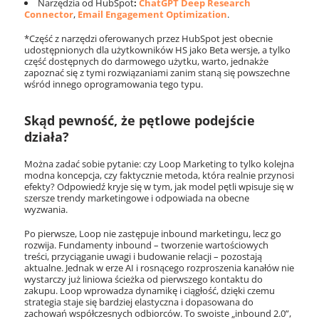
Narzędzia od HubSpot
:
ChatGPT Deep Research
Connector
,
Email Engagement Optimization
.
*Część z narzędzi oferowanych przez HubSpot jest obecnie
udostępnionych dla użytkowników HS jako Beta wersje, a tylko
część dostępnych do darmowego użytku, warto, jednakże
zapoznać się z tymi rozwiązaniami zanim staną się powszechne
wśród innego oprogramowania tego typu.
Skąd pewność, że pętlowe podejście
działa?
Można zadać sobie pytanie: czy Loop Marketing to tylko kolejna
modna koncepcja, czy faktycznie metoda, która realnie przynosi
efekty? Odpowiedź kryje się w tym, jak model pętli wpisuje się w
szersze trendy marketingowe i odpowiada na obecne
wyzwania.
Po pierwsze, Loop nie zastępuje inbound marketingu, lecz go
rozwija. Fundamenty inbound – tworzenie wartościowych
treści, przyciąganie uwagi i budowanie relacji – pozostają
aktualne. Jednak w erze AI i rosnącego rozproszenia kanałów nie
wystarczy już liniowa ścieżka od pierwszego kontaktu do
zakupu. Loop wprowadza dynamikę i ciągłość, dzięki czemu
strategia staje się bardziej elastyczna i dopasowana do
zachowań współczesnych odbiorców. To swoiste „inbound 2.0”,