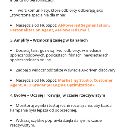
intencji do personalizacji.
Twórz komunikaty, które odbiorcy odbierają jako
„stworzone specjalnie dla mnie”.
Narzędzia od HubSpot:
AI-Powered Segmentation
,
Personalization Agent
,
AI-Powered Email
.
Amplify – Wzmocnij zasięg w kanałach
Docieraj tam, gdzie są Twoi odbiorcy: w mediach
społecznościowych, podcastach, filmach, newsletterach i
społecznościach online.
Zadbaj o widoczność także w świecie AI-driven discovery.
Narzędzia od HubSpot:
Marketing Studio
,
Customer
Agent
,
AEO Grader (AI Engine Optimization)
.
Evolve – Ucz się i rozwijaj w czasie rzeczywistym
Monitoruj wyniki i testuj różne rozwiązania, aby każda
kampania była lepsza od poprzedniej.
Wdrażaj szybkie poprawki dzięki danym w czasie
rzeczywistym.