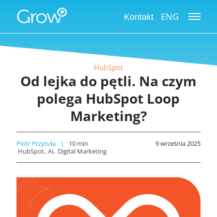
ENG
Kontakt
HubSpot
Od lejka do pętli. Na czym
polega HubSpot Loop
Marketing?
Piotr Przytuła
10
min
9 września 2025
HubSpot
AI
Digital Marketing