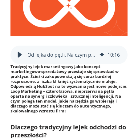
Od lejka do pętli. Na czym polega HubSpot Loop Marketing?
10
:
16
T
radycyjny lejek marketingowy
jako koncept
marketingowo-sprzedażow
y
przestaje się sprawdzać w
praktyce.
Ś
cieżki zakupowe stają się
coraz bardziej
rozproszone, a liczba kliknięć systematycznie maleje.
Odpowiedzią
HubSpot
na te wyzwania jest no
we
podejście
:
Loop
Marketing – czterofazowa, nieprzerwana pętla
oparta na synergii człowieka i sztucznej inteligencji.
Na
czym polega
ten model, jakie narzędzia go wspierają i
dlaczego może stać się kluczem do autentycznego,
skalowalnego wzrostu
firm?
Dlaczego tradycyjny lejek odchodzi do
przeszłości?