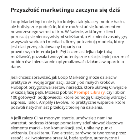
Przyszłość marketingu zaczyna się dziś
Loop Marketing to nie tylko kolejna taktyka czy modne hasło,
ale holistyczne podejście, które może stać się fundamentem
nowoczesnego wzrostu firm. W świecie, w którym klienci
poruszają się nieoczywistymi ścieżkami, a AI zmienia zasady gry
w wyszukiwarkach i mediach, firmy potrzebują modelu, który
jest elastyczny, skalowalny i oparty na
prawdziwych interakcjach. Pętla zamiast lejka daje taką
możliwość, pozwala tworzyć autentyczne relacje, lepiej rozumieć
odbiorców i nieustannie optymalizować działania w oparciu o
dane.
Jeśli chcesz sprawdzić, jak Loop Marketing może działać w
praktyce w Twojej organizacji, zacznij od małych kroków.
HubSpot przygotował zestaw narzędzi, które ułatwią Ci wejście
w każdą fazę pętli. Możesz pobrać
Prompt Library
, czyli zbiór
100 gotowych podpowiedzi, które pomogą Ci szybciej wdrożyć
Express, Tailor, Amplify i Evolve. To praktyczne wsparcie, które
pozwoli natychmiast przełożyć teorię na działania.
A jeśli zależy Ci na mocnym starcie, umów się z nami na
warsztat, podczas którego pomożemy zdefiniować kluczowe
elementy marki – ton komunikacji, styl, unikalny punkt
widzenia. Dzięki temu Twoje treści, zarówno te tworzone przez
zespół, jak i wspierane przez AI, będą spójne, autentyczne i