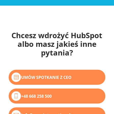
Chcesz wdrożyć HubSpot
albo masz jakieś inne
pytania?
UMÓW SPOTKANIE Z CEO
+48 668 258 500