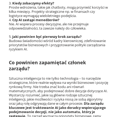
Kiedy zobaczymy efekty?
Proste wdrożenia, takie jak chatboty, mogą przynieść korzyści w
kilka miesięcy. Projekty strategiczne np. w finansach czy
logistyce wymagają wieloletniego podejścia.
Czy AI zastąpi menedżerów?
Nie. AI wspiera procesy decyzyjne, ale nie przejmuje
odpowiedzialności, ta zawsze należy do człowieka.
Jaki powinien być pierwszy krok zarządu?
Budowa świadomości wśród kadry kierowniczej, zdefiniowanie
priorytetów biznesowych i przygotowanie polityki zarządzania
ryzykiem AI.
Co powinien zapamiętać członek
zarządu?
Sztuczna inteligencja to nie tylko technologia – to narzędzie
strategiczne, które realnie wpływa na wyniki biznesowe i pozycję
rynkową firmy. Nie trzeba znać kodu ani równań
matematycznych, aby podejmować dobre decyzje dotyczące AI.
Wystarczy rozumieć, jakie są główne rodzaje sztucznej
inteligencji, jakie możliwości i ryzyka niosą ze sobą algorytmy
oraz jaką rolę odgrywają dane w całym procesie.
Dla zarządu
kluczowe jest traktowanie AI jako doradcy wspierającego
podejmowanie decyzji, nie jako automatu, który je
zastępuje.
To zarząd wyznacza priorytety biznesowe, ramy