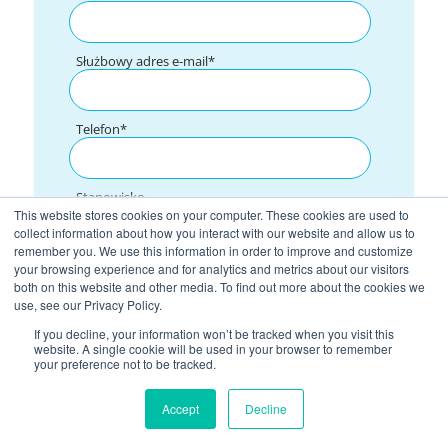
Służbowy adres e-mail
*
Telefon
*
Stanowisko
This website stores cookies on your computer. These cookies are used to
collect information about how you interact with our website and allow us to
remember you. We use this information in order to improve and customize
Jaki temat Cię interesuje?
your browsing experience and for analytics and metrics about our visitors
both on this website and other media. To find out more about the cookies we
use, see our Privacy Policy.
If you decline, your information won’t be tracked when you visit this
Wyrażam zgodę na przetwarzanie danych wskazanych w formularzu przez
*
GROW POLAND Sp. z o. o. w celach marketingowych.
website. A single cookie will be used in your browser to remember
your preference not to be tracked.
Accept
Decline
DEMO HubSpot