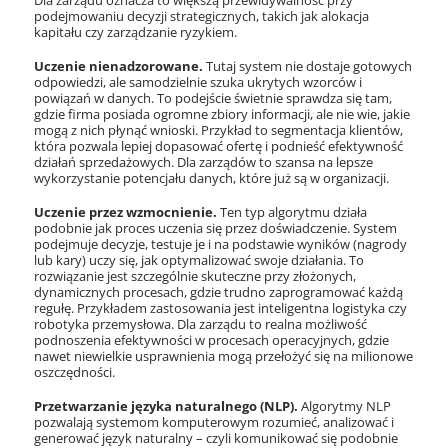
Dla zarządu oznacza to większą przewidywalność przy
podejmowaniu decyzji strategicznych, takich jak alokacja
kapitału czy zarządzanie ryzykiem.
Uczenie nienadzorowane.
Tutaj system nie dostaje gotowych
odpowiedzi, ale samodzielnie szuka ukrytych wzorców i
powiązań w danych. To podejście świetnie sprawdza się tam,
gdzie firma posiada ogromne zbiory informacji, ale nie wie, jakie
mogą z nich płynąć wnioski. Przykład to segmentacja klientów,
która pozwala lepiej dopasować ofertę i podnieść efektywność
działań sprzedażowych. Dla zarządów to szansa na lepsze
wykorzystanie potencjału danych, które już są w organizacji.
Uczenie przez wzmocnienie.
Ten typ algorytmu działa
podobnie jak proces uczenia się przez doświadczenie. System
podejmuje decyzje, testuje je i na podstawie wyników (nagrody
lub kary) uczy się, jak optymalizować swoje działania. To
rozwiązanie jest szczególnie skuteczne przy złożonych,
dynamicznych procesach, gdzie trudno zaprogramować każdą
regułę. Przykładem zastosowania jest inteligentna logistyka czy
robotyka przemysłowa. Dla zarządu to realna możliwość
podnoszenia efektywności w procesach operacyjnych, gdzie
nawet niewielkie usprawnienia mogą przełożyć się na milionowe
oszczędności.
Przetwarzanie języka naturalnego (NLP).
Algorytmy NLP
pozwalają systemom komputerowym rozumieć, analizować i
generować język naturalny – czyli komunikować się podobnie