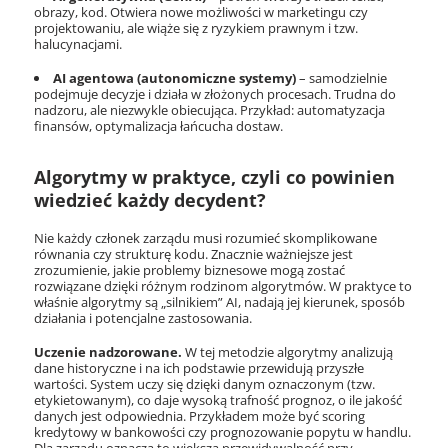
obrazy, kod. Otwiera nowe możliwości w marketingu czy
projektowaniu, ale wiąże się z ryzykiem prawnym i tzw.
halucynacjami.
AI agentowa (autonomiczne systemy)
– samodzielnie
podejmuje decyzje i działa w złożonych procesach. Trudna do
nadzoru, ale niezwykle obiecująca. Przykład: automatyzacja
finansów, optymalizacja łańcucha dostaw.
Algorytmy w praktyce, czyli co powinien
wiedzieć każdy decydent?
Nie każdy członek zarządu musi rozumieć skomplikowane
równania czy strukturę kodu. Znacznie ważniejsze jest
zrozumienie, jakie problemy biznesowe mogą zostać
rozwiązane dzięki różnym rodzinom algorytmów. W praktyce to
właśnie algorytmy są „silnikiem” AI, nadają jej kierunek, sposób
działania i potencjalne zastosowania.
Uczenie nadzorowane.
W tej metodzie algorytmy analizują
dane historyczne i na ich podstawie przewidują przyszłe
wartości. System uczy się dzięki danym oznaczonym (tzw.
etykietowanym), co daje wysoką trafność prognoz, o ile jakość
danych jest odpowiednia. Przykładem może być scoring
kredytowy w bankowości czy prognozowanie popytu w handlu.