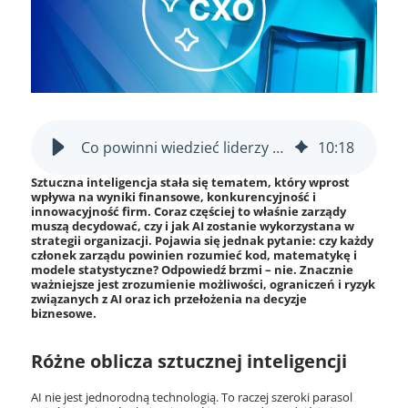
Co powinni wiedzieć liderzy biznesu o AI, algorytmach i statystyce?
10
:
18
Sztuczna inteligencja stała się tematem, który wprost
wpływa na wyniki finansowe, konkurencyjność i
innowacyjność firm. Coraz częściej to właśnie zarządy
muszą decydować, czy i jak AI zostanie wykorzystana w
strategii organizacji. Pojawia się jednak pytanie: czy każdy
członek zarządu powinien rozumieć kod, matematykę i
modele statystyczne? Odpowiedź brzmi – nie. Znacznie
ważniejsze jest zrozumienie możliwości, ograniczeń i
ryzyk
związanych z AI oraz ich przełożenia na decyzje
biznesowe.
Różne oblicza sztucznej inteligencji
AI nie jest jednorodną technologią. To raczej szeroki parasol