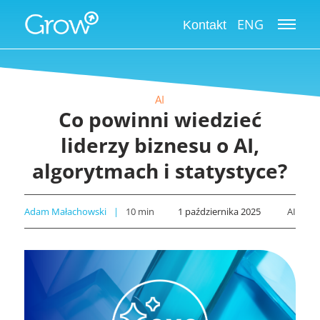
ENG
Kontakt
AI
Co powinni wiedzieć
liderzy biznesu o AI,
algorytmach i statystyce?
Adam Małachowski
10
min
1 października 2025
AI