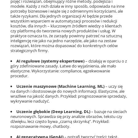
pojęć i rozwiązań, obejmujący różne metody, podejścia i
modele. Każdy z nich działa w inny sposób, odpowiada na inne
potrzeby biznesowe i wiąże się z odmiennymi korzyściami, ale
także ryzykami. Dla jednych organizacji AI będzie przede
wszystkim wsparciem w automatyzacji procesów i redukcji
kosztów, dla innych – kluczowym źródłem wiedzy o klientach
czy platformą do tworzenia nowych produktów i usług. W
praktyce oznacza to, że zarządy powinny patrzeć na sztuczną
inteligencję nie jako na jedno narzędzie, ale jako na zestaw
rozwiązań, które można dopasować do konkretnych celów
strategicznych firmy.
AI regułowe (systemy ekspertowe)
– działają w oparciu o z
góry zdefiniowane zasady. Łatwe do wyjaśnienia, ale mało
elastyczne. Wykorzystanie: compliance, egzekwowanie
procedur.
Uczenie maszynowe (Machine Learning, ML)
– uczy się
na danych i dostosowuje do nowych informacji. Elastyczne, ale
wrażliwe na jakość danych. Przykład: prognozowanie sprzedaży,
wykrywanie nadużyć.
Uczenie głębokie (Deep Learning, DL)
– bazuje na sieciach
neuronowych. Sprawdza się przy analizie obrazów, tekstu czy
dźwięku, lecz często bywa „czarną skrzynką”. Przykład:
rozpoznawanie mowy, chatboty.
AI generatywna (GenAI)
– potrafi tworzyć treści: tekst,