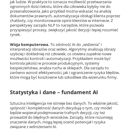
jak ludzie. W praktyce to oznacza możliwość przetwarzania
ogromnych ilości tekstu, które dla człowieka byłyby nie do
przeanalizowania. Jako przykład można wskazać na analizę
dokumentów prawnych, automatyzacja obsługi klienta poprzez
chatboty, czy monitorowanie opinii klientów w internecie. Z
perspektywy zarządu NLP to narzędzie, które pozwala
przyspieszyć procesy, zwiększyć jakość decyzji i lepiej rozumieć
rynek.
Wizja komputerowa.
To zdolność AI do „widzenia” i
interpretacji obrazów oraz wideo. Algorytmy analizują obrazy
szybciej i dokładniej niż człowiek, co otwiera zupełnie nowe
możliwości kontroli i automatyzacji. Przykładem może być
kontrola jakości w procesie produkcyjnym, systemy
bezpieczeństwa, analiza ruchu w sklepach. Dla zarządu to
zarówno wzrost efektywności, jak i ograniczenie ryzyka błędów,
które mogą być kosztowne lub szkodliwe dla wizerunku firmy.
Statystyka i dane – fundament AI
Sztuczna inteligencja nie istnieje bez danych. To właśnie jakość,
spójność i kompletność danych decydują o tym, czy model
będzie wspierał podejmowanie trafnych decyzji, czy też
prowadził do błędnych wniosków. Zarządy, które rozumieją
znaczenie danych, mogą lepiej ocenić potencjał i ryzyka
związane z wdrożeniami AI.