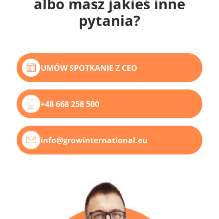
albo masz jakieś inne
pytania?
UMÓW SPOTKANIE Z CEO
+48 668 258 500
info@growinternational.eu