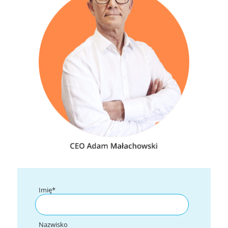
Imię
*
Nazwisko