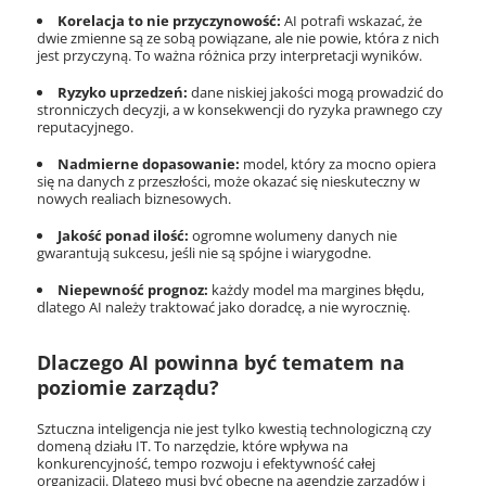
Korelacja to nie przyczynowość:
AI potrafi wskazać, że
dwie zmienne są ze sobą powiązane, ale nie powie, która z nich
jest przyczyną. To ważna różnica przy interpretacji wyników.
Ryzyko uprzedzeń:
dane niskiej jakości mogą prowadzić do
stronniczych decyzji, a w konsekwencji do ryzyka prawnego czy
reputacyjnego.
Nadmierne dopasowanie:
model, który za mocno opiera
się na danych z przeszłości, może okazać się nieskuteczny w
nowych realiach biznesowych.
Jakość ponad ilość:
ogromne wolumeny danych nie
gwarantują sukcesu, jeśli nie są spójne i wiarygodne.
Niepewność prognoz:
każdy model ma margines błędu,
dlatego AI należy traktować jako doradcę, a nie wyrocznię.
Dlaczego AI powinna być tematem na
poziomie zarządu?
Sztuczna inteligencja nie jest tylko kwestią technologiczną czy
domeną działu IT. To narzędzie, które wpływa na
konkurencyjność, tempo rozwoju i efektywność całej
organizacji. Dlatego musi być obecne na agendzie zarządów i