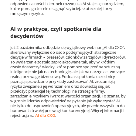
odpowiedzialności i kierunek rozwoju, a AI staje się narzędziem,
które pomaga te cele osiągnąć szybciej, skuteczniej i przy
mniejszym ryzyku.
AI w praktyce, czyli spotkanie dla
decydentów
Już 2 października odbędzie się wyjątkowy webinar „AI dla CXO”,
skierowany wyłącznie do osób podejmujących strategiczne
decyzje w firmach – prezesów, członków zarządów i dyrektorów.
To wydarzenie zostało zaprojektowane tak, aby w krótkim
czasie dostarczyć wiedzy, która pomoże spojrzeć na sztuczną
inteligencję nie jak na technologię, ale jak na narzędzie tworzące
realną przewagę biznesową. Podczas spotkania uczestnicy
poznają sprawdzone przykłady zastosowań AI, zrozumieją
ryzyka związane z jej wdrażaniem oraz dowiedzą się, jak
przełożyć potencjał tej technologii na strategię firmy,
zarządzanie ryzykiem i wzrost wartości organizacji. To szansa, by
w gronie liderów odpowiedzieć na pytanie jak wykorzystać AI
nie tylko do usprawnień operacyjnych, ale przede wszystkim do
budowania trwałej przewagi konkurencyjnej. Więcej informacji i
rejestracja na
AI dla CXO
.