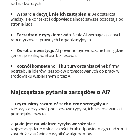
rad nadzorczych.
Wsparcie decyzji, nie ich zastąpienie:
AI dostarcza
wiedzy, ale kontekst i odpowiedzialność zawsze pozostają po
stronie ludzi.
Zarządzanie ryzykiem:
wdrożenia AI wymagają jasnych
ram etycznych, prawnych i organizacyjnych.
Zwrot z inwestycji:
AI powinno być wdrażane tam, gdzie
generuje realną wartość biznesową.
Rozwój kompetencji i kultury organizacyjnej:
firmy
potrzebują liderów i zespołów przygotowanych do pracy w
środowisku wspieranym przez AI.
Najczęstsze pytania zarządów o AI?
Czy musimy rozumieć techniczne szczegóły AI?
Nie. Wystarczy znać podstawowe typy AI, ich zastosowania i
potencjalne ryzyka.
Jakie jest największe ryzyko wdrożenia?
Najczęściej: dane niskiej jakości, brak odpowiedniego nadzoru i
zbyt duże zaufanie do wyników algorytmów.