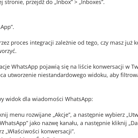
tronie, przejdź do „Inbox” > „Inboxes”.
sApp”.
ez proces integracji zależnie od tego, czy masz już
worzyć.
cje WhatsApp pojawią się na liście konwersacji w Tw
leca utworzenie niestandardowego widoku, aby filtr
wy widok dla wiadomości WhatsApp:
nij menu rozwijane „Akcje”, a następnie wybierz „Utw
atsApp” jako nazwę kanału, a następnie kliknij „Dal
erz „Właściwości konwersacji”.