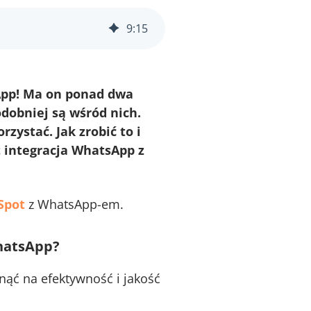
9
:
15
sApp! Ma on ponad dwa
dobniej są wśród nich.
zystać. Jak zrobić to i
t integracja WhatsApp z
Spot
z WhatsApp-em.
WhatsApp?
nąć na efektywność i jakość