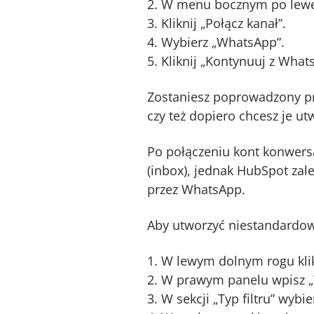
W menu bocznym po lewej s
Kliknij „Połącz kanał”.
Wybierz „WhatsApp”.
Kliknij „Kontynuuj z What
Zostaniesz poprowadzony prz
czy też dopiero chcesz je ut
Po połączeniu kont konwersa
(inbox), jednak HubSpot za
przez WhatsApp.
Aby utworzyć niestandardo
W lewym dolnym rogu klik
W prawym panelu wpisz „Wh
W sekcji „Typ filtru” wybi