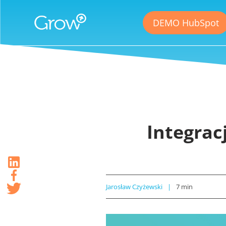
DEMO HubSpot
Integrac
Jarosław Czyżewski
7
min