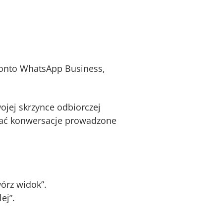
 konto WhatsApp Business,
ojej skrzynce odbiorczej
ować konwersacje prowadzone
órz widok”.
ej”.