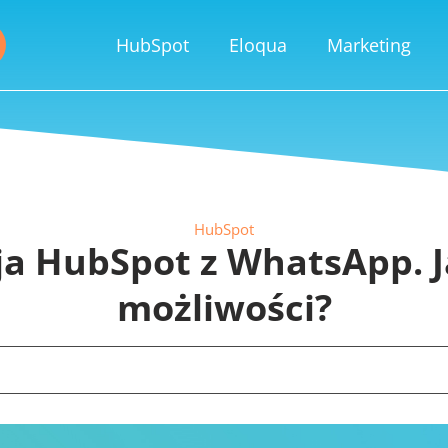
HubSpot
Eloqua
Marketing
HubSpot
ja HubSpot z WhatsApp. J
możliwości?