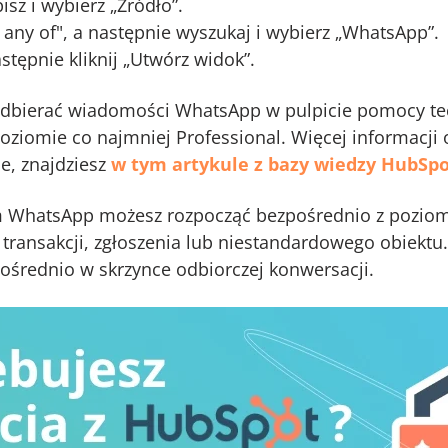
z i wybierz „Źródło”.
s any of", a następnie wyszukaj i wybierz „WhatsApp”.
następnie kliknij „Utwórz widok”.
dbierać wiadomości WhatsApp w pulpicie pomocy tech
oziomie co najmniej Professional. Więcej informacji 
e, znajdziesz
w tym artykule z bazy wiedzy HubSp
WhatsApp możesz rozpocząć bezpośrednio z poziomu
transakcji, zgłoszenia lub niestandardowego obiektu
rednio w skrzynce odbiorczej konwersacji.