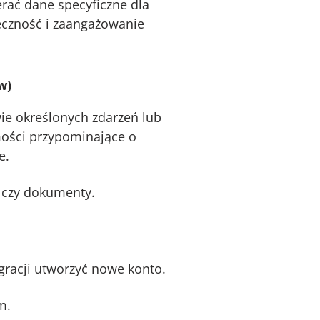
rać dane specyficzne dla
teczność i zaangażowanie
w)
e określonych zdarzeń lub
mości przypominające o
​.
 czy dokumenty.
gracji utworzyć nowe konto.
m.