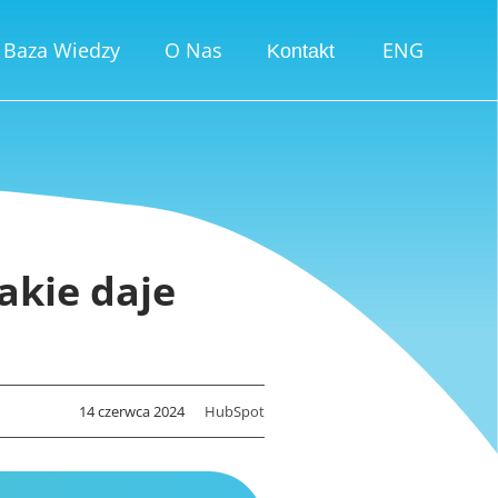
Baza Wiedzy
O Nas
ENG
Kontakt
akie daje
14 czerwca 2024
HubSpot