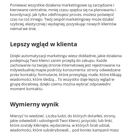
Ponieważ wszystkie działania marketingowe są zarządzane i
kierowane centralnie, mniej czasu spędza się na planowaniu i
koordynacji. Jak tylko zdefiniujesz proces, możesz poświęcić
czas na coś innego. Twój zespół marketingowy może działać
szybciej, elastyczniej i wydajniej, pozyskując nowych klientów
niemal we śnie.
Lepszy wgląd w klienta
Dzięki automatyzacji marketingu wiesz dokładnie, jakie działania
podejmują Twoi klienci zanim przejdą do zakupu. Każde
zachowanie na twojej stronie internetowej jest rejestrowane na
indywidualnej mapie podróży konsumenta: strony odwiedzane
przez kontakty; formularze, które przesyłają; maile, które klikają;
wiadomości, które śledzą… To wszystko daje lepszy wgląd w
grupę docelową, dzięki czemu można wybrać odpowiedni
moment kontaktu.
Wymierny wynik
Mierzyć to wiedzieć. Liczba ludzi, do których dotarłeś, strony,
jakie odwiedzili i udostępnili Twoi klienci, przyciski, lub linki,
które zostały kliknięte, wydarzenia, w których brali udział,
wiadomości, które subskrybowali… pod koniec kampanii masz