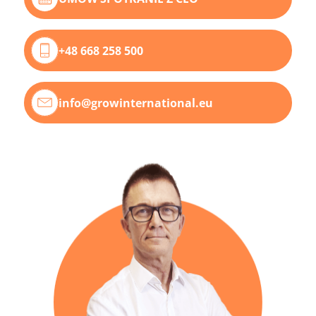
+48 668 258 500
info@growinternational.eu