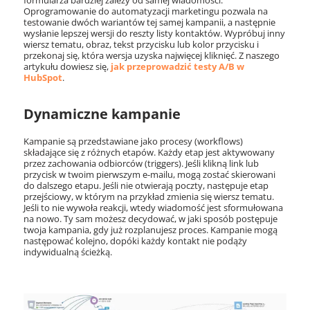
formularza bardziej zależy od samej wiadomości.
Oprogramowanie do automatyzacji marketingu pozwala na
testowanie dwóch wariantów tej samej kampanii, a następnie
wysłanie lepszej wersji do reszty listy kontaktów. Wypróbuj inny
wiersz tematu, obraz, tekst przycisku lub kolor przycisku i
przekonaj się, która wersja uzyska najwięcej kliknięć. Z naszego
artykułu dowiesz się,
jak przeprowadzić testy A/B w
HubSpot
.
Dynamiczne kampanie
Kampanie są przedstawiane jako procesy (workflows)
składające się z różnych etapów. Każdy etap jest aktywowany
przez zachowania odbiorców (triggers). Jeśli klikną link lub
przycisk w twoim pierwszym e-mailu, mogą zostać skierowani
do dalszego etapu. Jeśli nie otwierają poczty, następuje etap
przejściowy, w którym na przykład zmienia się wiersz tematu.
Jeśli to nie wywoła reakcji, wtedy wiadomość jest sformułowana
na nowo. Ty sam możesz decydować, w jaki sposób postępuje
twoja kampania, gdy już rozplanujesz proces. Kampanie mogą
następować kolejno, dopóki każdy kontakt nie podąży
indywidualną ścieżką.