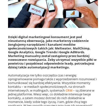
Dzięki digital marketingowi konsument jest pod
nieustanną obserwacją. Jako marketerzy codziennie
żonglujemy narzędziami i kanałami mediów
społecznościowych takich jak: Meltwater, MailChimp,
Google Analytics, Google Trends i Google AdWords.
Marketing manualny został zastąpiony przez bardziej
nowoczesne rozwiązania. Żeby utrzymać wszystkie piłki w
powietrzu i pozyskiwać odpowiednie leady, potrzebujesz
dzisiaj także automatyzacji marketingu.
Automatyzacja nie tylko oszczędza czas i energię;
oprogramowanie pomaga także z wyprzedzeniem rozumować i
komunikować się bardziej efektywnie. Wszystkie momenty
kontaktu – w mediach społecznościowych, na stronach
internetowych, w mailingach, systemach
CRM
– są zbierane w
jednej platformie. Wiesz więc, co dokładnie interesuje twoje
kontakty, a zatem możesz dotrzeć do nich dokładnie w
momencie, kiedy sobie tego życzą, i tam, gdzie chcą tego
spotkania. W ten sposób szanujesz przy tym ich prywatność.