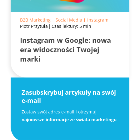
B2B Marketing
Social Media
Instagram
Piotr Przytuła
Czas lektury: 5 min
Instagram w Google: nowa
era widoczności Twojej
marki
Zasubskrybuj artykuły na swój
e-mail
Zostaw swój adres e-mail i otrzymuj
najnowsze informacje ze świata marketingu