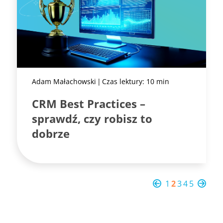
Adam Małachowski
Czas lektury: 10 min
CRM Best Practices –
sprawdź, czy robisz to
dobrze
1
2
3
4
5