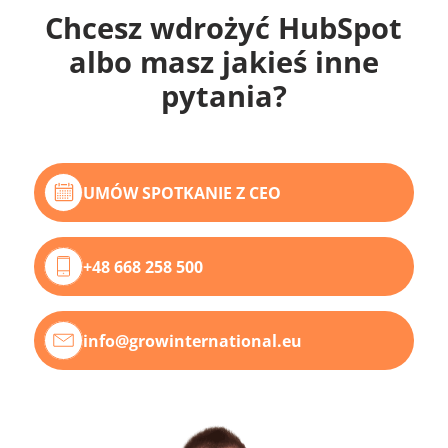
Chcesz wdrożyć HubSpot
albo masz jakieś inne
pytania?
UMÓW SPOTKANIE Z CEO
+48 668 258 500
info@growinternational.eu